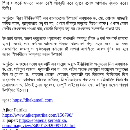
পিতা সম্পর্কে জানতে আরও বেশি আগ্রহী করে তুলবে বলেও আশাবাদ ব্যক্ত করেন
তিনি।
অনুষ্ঠানে গ্রিন ইউনিভার্সিটি অব বাংলাদেশের উপাচার্য অধ্যাপক ড. মো. গোলাম সামদানী
ফকির বলেন, গ্রন্থাগারে শুধু বই নয়, এখানে জীবন্ত মানুষের বিচরণ থাকে। এখানে যেমন
দেশীয় লেখকদের পাওয়া যায়, তেমনি বিশ্বের বড় বড় লেখকদের সংস্পর্শও পাওয়া যায়।
উপাচার্য বলেন, তরুণ প্রজন্মকে পড়ালেখার পাশাপাশি বঙ্গবন্ধু জীবন ও কর্ম সম্পর্কে জানতে
হবে। তবেই তার দর্শনের আলোকে উন্নত বাংলাদেশ গড়া সহজ হবে। এ সময়
নবস্থাপিত বঙ্গবন্ধু ও মুক্তিযুদ্ধ কর্নারের বই সংখ্যা আগামীতে আরও বৃদ্ধি করা হবে
বলেও শিক্ষার্থীদের আশ্বস্ত করেন উপাচার্য।
অনুষ্ঠানে অন্যদের মধ্যে ফ্যাকাল্টি অব সায়েন্স অ্যান্ড ইঞ্জিনিয়ারিং অনুষদের ডিন অধ্যাপক
ড. মো. সাইফুল আজাদ, ফ্যাকাল্টি অব ল’ এবং আর্টস অ্যান্ড সোশ্যাল সায়েন্সেস অনুষদের
ডিন অধ্যাপক ড. ফারহানা হেলাল মেহতাব, ফ্যাকাল্টি অব বিজনেস স্টাডিজের ডিন
অধ্যাপক ড. মোহাম্মদ তারেক আজিজ, ডিসটিংগুইজড প্রফেসর ও টেক্সটাইল বিভাগের
চেয়ারম্যান ড. নিতাই চন্দ্র সূত্রধর, ডেপুটি লাইব্রেরিয়ান মো. আশিকুর রহমান প্রমুখ
উপস্থিত ছিলেন।
সূত্র :
https://dhakamail.com
Ajker Patrika
https://www.ajkerpatrika.com/
156798/
E-paper:
https://epaper.ajkerpatrika.
com/imageview/34991/892099712.
html