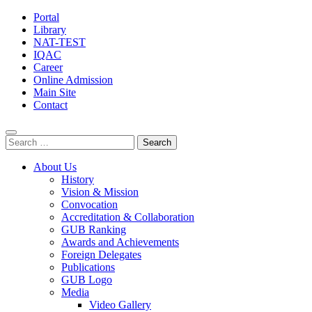
Portal
Library
NAT-TEST
IQAC
Career
Online Admission
Main Site
Contact
Search
for:
About Us
History
Vision & Mission
Convocation
Accreditation & Collaboration
GUB Ranking
Awards and Achievements
Foreign Delegates
Publications
GUB Logo
Media
Video Gallery