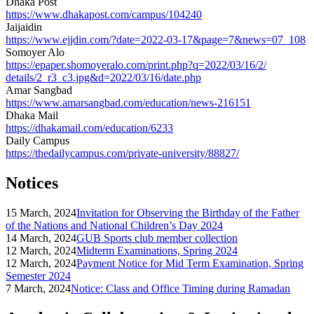
Dhaka Post
https://www.dhakapost.com/
campus/104240
Jaijaidin
https://www.ejjdin.com/?date=
2022-03-17&page=7&news=07_108
Somoyer Alo
https://epaper.shomoyeralo.
com/print.php?q=2022/03/16/2/
details/2_r3_c3.jpg&d=2022/03/
16/date.php
Amar Sangbad
https://www.amarsangbad.com/
education/news-216151
Dhaka Mail
https://dhakamail.com/
education/6233
Daily Campus
https://thedailycampus.com/
private-university/88827/
Notices
15 March, 2024
Invitation for Observing the Birthday of the Father
of the Nations and National Children’s Day 2024
14 March, 2024
GUB Sports club member collection
12 March, 2024
Midterm Examinations, Spring 2024
12 March, 2024
Payment Notice for Mid Term Examination, Spring
Semester 2024
7 March, 2024
Notice: Class and Office Timing during Ramadan