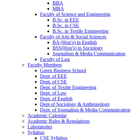
BBA
MBA
Faculty of Science and Engineering
B.Sc. in EEE
B.Sc. in CSE
B.Sc. in Textile Engineering
Faculty of Arts & Social Sciences
BA (Hon’s) in English
BSS(Hon’s) in Sociology
Journalism & Media Communication
Faculty of Law
Faculty Members
Green Business School
Dept. of EEE
Dept. of CSE
Dept. of Textile Engineering
Dept. of Law
Dept. of English
Dept of Sociology & Anthropology
Dept. of Journalism & Media Communication
Academic Calendar
Academic Rules & Regulations
Laboratories
Syllabus
CSE Syllabus