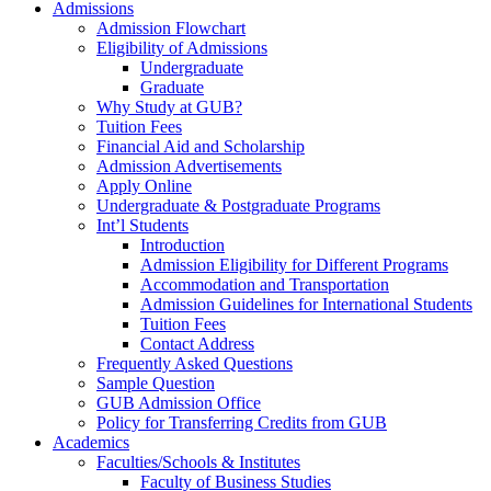
Admissions
Admission Flowchart
Eligibility of Admissions
Undergraduate
Graduate
Why Study at GUB?
Tuition Fees
Financial Aid and Scholarship
Admission Advertisements
Apply Online
Undergraduate & Postgraduate Programs
Int’l Students
Introduction
Admission Eligibility for Different Programs
Accommodation and Transportation
Admission Guidelines for International Students
Tuition Fees
Contact Address
Frequently Asked Questions
Sample Question
GUB Admission Office
Policy for Transferring Credits from GUB
Academics
Faculties/Schools & Institutes
Faculty of Business Studies