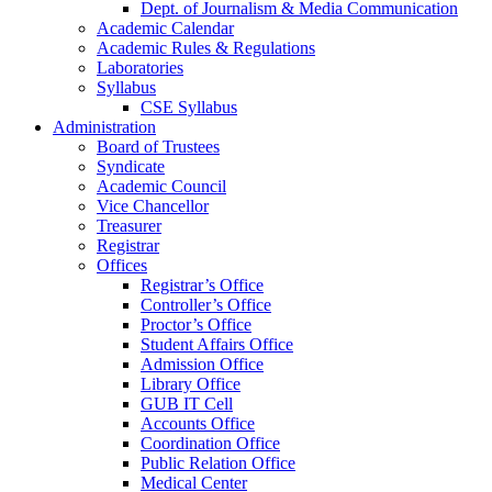
Dept. of Journalism & Media Communication
Academic Calendar
Academic Rules & Regulations
Laboratories
Syllabus
CSE Syllabus
Administration
Board of Trustees
Syndicate
Academic Council
Vice Chancellor
Treasurer
Registrar
Offices
Registrar’s Office
Controller’s Office
Proctor’s Office
Student Affairs Office
Admission Office
Library Office
GUB IT Cell
Accounts Office
Coordination Office
Public Relation Office
Medical Center