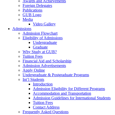
Awards and Achievements
Foreign Delegates
Publications
GUB Logo
Media
Video Gallery
Admissions
Admission Flowchart
Eligibility of Admissions
Undergraduate
Graduate
Why Study at GUB?
Tuition Fees
Financial Aid and Scholarship
Admission Advertisements
Apply Online
Undergraduate & Postgraduate Programs
Int’l Students
Introduction
Admission Eligibility for Different Programs
Accommodation and Transportation
Admission Guidelines for International Students
Tuition Fees
Contact Address
Frequently Asked Questions