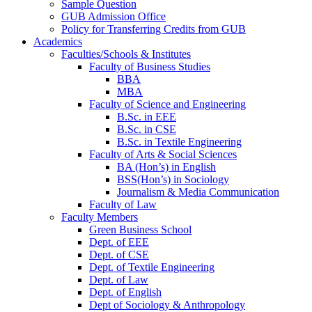
Sample Question
GUB Admission Office
Policy for Transferring Credits from GUB
Academics
Faculties/Schools & Institutes
Faculty of Business Studies
BBA
MBA
Faculty of Science and Engineering
B.Sc. in EEE
B.Sc. in CSE
B.Sc. in Textile Engineering
Faculty of Arts & Social Sciences
BA (Hon’s) in English
BSS(Hon’s) in Sociology
Journalism & Media Communication
Faculty of Law
Faculty Members
Green Business School
Dept. of EEE
Dept. of CSE
Dept. of Textile Engineering
Dept. of Law
Dept. of English
Dept of Sociology & Anthropology