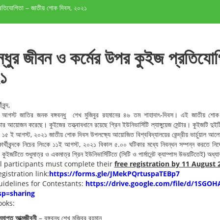
 প্রতিযোগিতা – জাতীয় শোক দিবস, ২০২১
বন্ধুর জীবন ও কর্মের উপর কুইজ প্রতিয
১
বৃন্দ,
আগস্ট জাতির জনক বঙ্গবন্ধু শেখ মুজিবুর রহমানের ৪৬ তম শাহাদাৎ-দিবস। এই জাতীয় শোক দিব
ার আয়োজন করেছে। কুইজের তত্ত্বাবধানে রয়েছে গ্রিন ইউনিভার্সিটি ল্যাঙ্গুয়েজ সেন্টার। কুইজটি দু
বে ১৫ ই আগস্ট, ২০২১ জাতীয় শোক দিবস উপলক্ষ্যে আয়োজিত বিশ্ববিদ্যালয়ের কেন্দ্রীয় ভার্চুয়াল আ
্ষার্থীবৃন্দকে নিচের লিংকে ১১ই আগস্ট, ২০২১ বিকাল ৫.০০ ঘটিকার মধ্যে নিবন্ধন সম্পন্ন করতে নির
 কুইজটিতে শুধুমাত্র ও একমাত্র গ্রিন ইউনিভার্সিটিতে (সিটি ও পার্মানেন্ট ক্যাম্পাস উভয়টিতেই) অধ্যা
ll participants must complete their
free registration by 11 August 
gistration link:
https://forms.gle/
JMekPQrtuspaTEBp7
uidelines for Contestants:
https://drive.
google.com/file/d/
1SGOH
sp=sharing
ooks:
মাপ্ত
আত্মজীবনী
– বঙ্গবন্ধু শেখ মুজিবুর রহমান