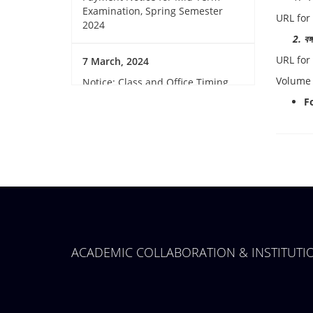
Examination, Spring Semester
URL for
2024
2. বঙ্গবন
URL for
7 March, 2024
Volume
Notice: Class and Office Timing
during Ramadan
F
15 March, 2024
Invitation for Observing the
Birthday of the Father of the
Nations and National Children’s
Day 2024
14 March, 2024
ACADEMIC COLLABORATION & INSTITUT
GUB Sports club member
collection
12 March, 2024