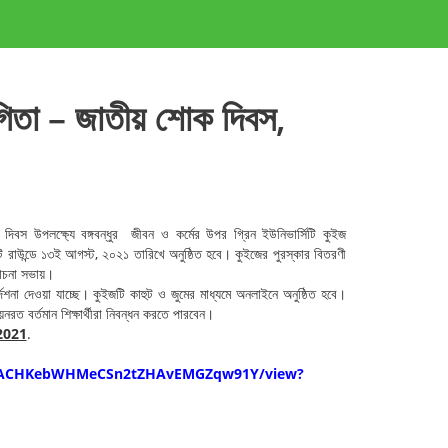
োগিতা – জাতীয় শোক দিবস,
স উপলক্ষ্যে বঙ্গবন্ধুর জীবন ও কর্মের উপর গ্রিন ইউনিভার্সিটি কুইজ
ইটি রাউন্ডে ১৩ই আগস্ট, ২০২১ তারিখে অনুষ্ঠিত হবে। কুইজের পুরস্কার বিতরণী
লোচনা সভায়।
্দেশনা দেওয়া যাচ্ছে। কুইজটি কাহুট ও জুমের মাধ্যমে অনলাইনে অনুষ্ঠিত হবে।
য়নরত বর্তমান শিক্ষার্থীরা নিবন্ধন করতে পারবেন।
2021
.
ACHKebWHMeCSn2tZHAvEMGZqw
91Y/view?