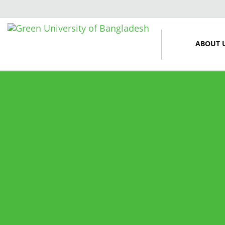
ABOUT 
12 March, 2024
Midterm Examinations, Spring
2024
12 March, 2024
Payment Notice for Mid Term
Examination, Spring Semester
2024
7 March, 2024
Notice: Class and Office Timing