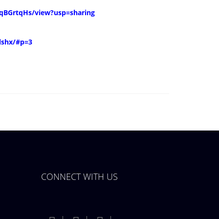
qBGrt
qHs/view?usp=sharing
lshx/#p=3
CONNECT WITH US