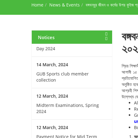
Home
during Ramadan
News & Events
বঙ্গবন্ধুর জীবন ও কর্মের উপর কুইজ
15 March, 2024
Invitation for Observing the
বঙ্গ
Birthday of the Father of the
Notices
Nations and National Children’s
২০২
Day 2024
14 March, 2024
প্রিয় শিক্ষার্থী
আগামী ১৫ 
GUB Sports club member
প্রতিযোগিত
collection
অনুষ্ঠিত হ
আগ্রহী শিক
12 March, 2024
উল্লেখ্য যে
A
Midterm Examinations, Spring
Re
2024
G
u
12 March, 2024
B
Payment Notice for Mid Term
অস