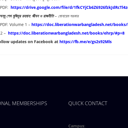
 PDF:
https://drive.google.
com/file/d/
1fkCYjCb6Z6926fzkJdRcTl4z
্ধু
শেখ
মুজিবুর
রহমান
:
জীবন
ও
রাজনীতি
– মোনায়েম সরকার
 PDF: Volume 1 –
https://doc.
liberationwarbangladesh.net/
books/
 2 –
https://doc.
liberationwarbangladesh.net/
books/ehrp/#p=8
ollow updates on Facebook at
https://fb.me/e/gs2s92Mls
IONAL MEMBERSHIPS
QUICK CONTACT
Facebook
Twitter
Youtube
Linkedin
Campus
: