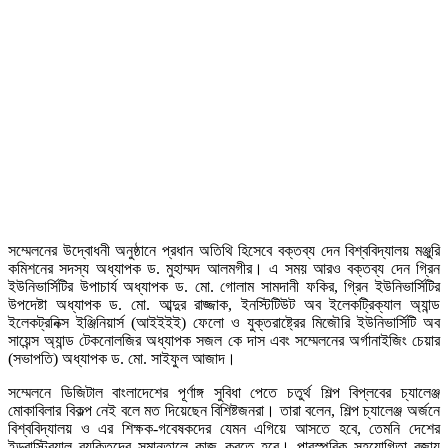
সম্মেলনের উদ্বোধনী অনুষ্ঠানে প্রধান অতিথি হিসেবে বক্তব্য দেন বিশ্ববিদ্যালয় মঞ্জুরি
কমিশনের সদস্য অধ্যাপক ড. মুহাম্মদ আলমগীর। এ সময় আরও বক্তব্য দেন গ্রিন
ইউনিভার্সিটির উপাচার্য অধ্যাপক ড. মো. গোলাম সামদানী ফকির, গ্রিন ইউনিভার্সিটির
উপদেষ্টা অধ্যাপক ড. মো. আব্দুর রাজ্জাক, ইনস্টিটিউট অব ইলেকট্রিক্যাল অ্যান্ড
ইলেকট্রনিক্স ইঞ্জিনিয়ার্স (আইইইই) ফেলো ও যুক্তরাষ্ট্রের মিজৌরি ইউনিভার্সিটি অব
সায়েন্স অ্যান্ড টেকনোলজির অধ্যাপক সজল কে দাস এবং সম্মেলনের অর্গানাইজিং চেয়ার
(সভাপতি) অধ্যাপক ড. মো. সাইফুল আজাদ।
সম্মেলনে ডিজিটাল বাংলাদেশের পূর্ণাঙ্গ সুবিধা পেতে চতুর্থ শিল্প বিপ্লবের চ্যালেঞ্জ
মোকাবিলার বিকল্প নেই বলে মত দিয়েছেন বিশিষ্টজনরা। তারা বলেন, শিল্প চ্যালেঞ্জ অর্জনে
বিশ্ববিদ্যালয় ও এর শিক্ষক-গবেষকদের যেমন এগিয়ে আসতে হবে, তেমনি দেশের
ইন্ড্রাস্ট্রিয়াল ব্যক্তিদের সমানতালে কাজ করতে হবে। পারস্পরিক সহযোগিতা বজায়