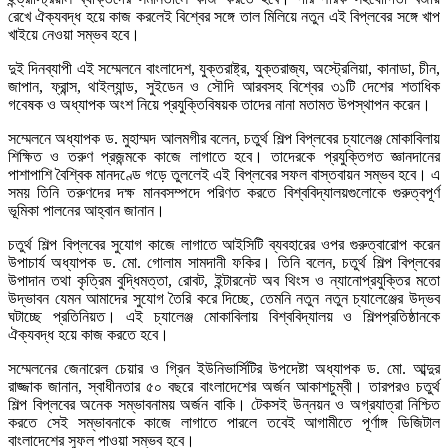
রেখে ঐক্যবদ্ধ হয়ে কাজ করলেই বিশ্বের সঙ্গে তাল মিলিয়ে নতুন এই বিপ্লবের সঙ্গে খাপ
খাইয়ে নেওয়া সম্ভব হবে।
দুই দিনব্যাপী এই সম্মেলনে বাংলাদেশ, যুক্তরাষ্ট্র, যুক্তরাজ্য, অস্ট্রেলিয়া, কানাডা, চীন,
জাপান, ফ্রান্স, থাইল্যান্ড, সুইডেন ও সৌদি আরবসহ বিশ্বের ৩১টি দেশের শতাধিক
গবেষক ও অধ্যাপক অংশ নিয়ে প্রযুক্তিবিষয়ক তাদের নানা মতামত উপস্থাপন করেন।
সম্মেলনে অধ্যাপক ড. মুহাম্মদ আলমগীর বলেন, চতুর্থ শিল্প বিপ্লবের চ্যালেঞ্জ মোকাবিলায়
শিক্ষিত ও তরুণ প্রজন্মকে কাজে লাগাতে হবে। তাদেরকে প্রযুক্তিগত জ্ঞানদানের
পাশাপাশি বৈশ্বিক মানদণ্ডে গড়ে তুললেই এই বিপ্লবের সফল বাস্তবায়ন সম্ভব হবে। এ
সময় তিনি তরুণদের দক্ষ মানবসম্পদে পরিণত করতে বিশ্ববিদ্যালয়গুলোকে গুরুত্বপূর্ণ
ভূমিকা পালনের আহ্বান জানান।
চতুর্থ শিল্প বিপ্লবের সুযোগ কাজে লাগাতে আইসিটি ব্যবহারের ওপর গুরুত্বারোপ করেন
উপাচার্য অধ্যাপক ড. মো. গোলাম সামদানী ফকির। তিনি বলেন, চতুর্থ শিল্প বিপ্লবের
উপাদান তথা কৃত্রিম বুদ্ধিমত্তা, রোবট, ইন্টারনেট অব থিংস ও ন্যানোপ্রযুক্তির মতো
উদ্ভাবন যেমন আমাদের সুযোগ তৈরি করে দিচ্ছে, তেমনি নতুন নতুন চ্যালেঞ্জের উদ্ভব
ঘটাচ্ছে প্রতিনিয়ত। এই চ্যালেঞ্জ মোকাবিলায় বিশ্ববিদ্যালয় ও শিল্পপ্রতিষ্ঠানকে
ঐক্যবদ্ধ হয়ে কাজ করতে হবে।
সম্মেলনের জেনারেল চেয়ার ও গ্রিন ইউনিভার্সিটির উপদেষ্টা অধ্যাপক ড. মো. আব্দুর
রাজ্জাক জানান, স্বাধীনতার ৫০ বছরে বাংলাদেশের অর্জন আকাশচুম্বী। তারপরও চতুর্থ
শিল্প বিপ্লবের অনেক সম্ভাবনাময় অর্জন বাকি। টেকসই উন্নয়ন ও অগ্রযাত্রা নিশ্চিত
করতে সেই সম্ভাবনাকে কাজে লাগাতে পারলে তবেই আগামীতে পূর্ণাঙ্গ ডিজিটাল
বাংলাদেশের সুফল পাওয়া সম্ভব হবে।