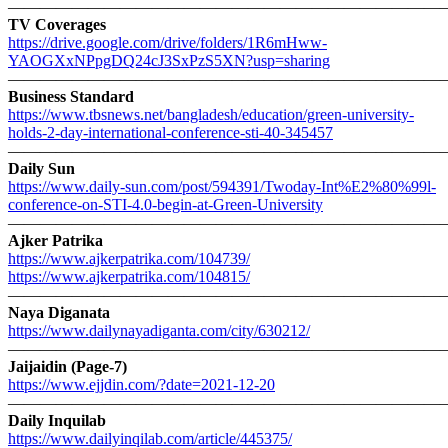
———————————————————————————
TV Coverages
https://drive.google.com/
drive/folders/1R6mHww-
YAOGXxNPpgDQ24cJ3SxPzS5XN?usp=
sharing
———————————————————————————
Business Standard
https://www.tbsnews.net/
bangladesh/education/green-
university-
holds-2-day-
international-conference-sti-
40-345457
———————————————————————————
Daily Sun
https://www.daily-sun.com/
post/594391/Twoday-Int%E2%80%
99l-
conference-on-STI-4.0-
begin-at-Green-University
———————————————————————————
Ajker Patrika
https://www.ajkerpatrika.com/
104739/
https://www.ajkerpatrika.com/
104815/
———————————————————————————
Naya Diganata
https://www.dailynayadiganta.
com/city/630212/
———————————————————————————
Jaijaidin (Page-7)
https://www.ejjdin.com/?date=
2021-12-20
———————————————————————————
Daily Inquilab
https://www.dailyinqilab.com/
article/445375/