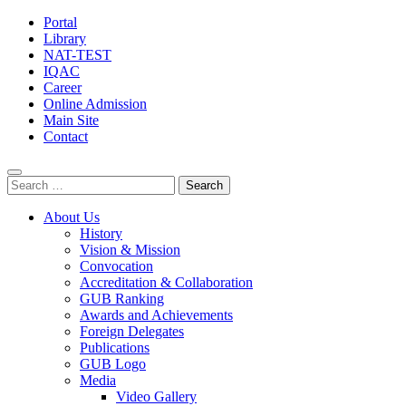
Portal
Library
NAT-TEST
IQAC
Career
Online Admission
Main Site
Contact
Search
for:
About Us
History
Vision & Mission
Convocation
Accreditation & Collaboration
GUB Ranking
Awards and Achievements
Foreign Delegates
Publications
GUB Logo
Media
Video Gallery