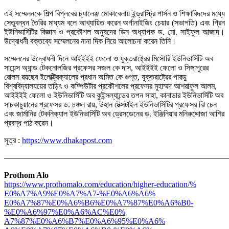
এই সম্মেলনকে শিল্প বিপ্লবের চ্যালেঞ্জ মোকাবেলায় ইন্ড্রাস্ট্রি পার্সন ও শিক্ষাবিদদের মধ্যে
সেতুবন্ধন তৈরির মাধ্যম বলে আখ্যায়িত করেন অর্গানাইজিং চেয়ার (সভাপতি) এবং গ্রিন
ইউনিভার্সিটির বিজ্ঞান ও প্রকৌশল অনুষদের ডিন অধ্যাপক ড. মো. সাইফুল আজাদ।
উদ্বোধনী বক্তব্যে সম্মেলনের নানা দিক নিয়ে আলোচনা করেন তিনি।
সম্মেলনের উদ্বোধনী দিনে আইইইই ফেলো ও যুক্তরাষ্ট্রের মিসৌরি ইউনিভার্সিটি অব
সায়েন্স অ্যান্ড টেকনোলজির প্রফেসর সজল কে দাস, আইইইই ফেলো ও সিঙ্গাপুরের
রোলস রয়ছের ইলেক্ট্রিক্যালের প্রধান অমিত কে গুপ্ত, যুক্তরাষ্ট্রের পারডু
বিশ্ববিদ্যালযয়ের তড়িৎ ও কম্পিউটার প্রকৌশলের প্রফেসর মুহাম্মদ আশরাফুল আলম,
আইইইই ফেলো ও ইউনিভার্সিটি অব কুইন্সল্যান্ডের তপন সাহা, কানাডার ইউনিভার্সিটি অব
সাচকাচুয়ানের প্রফেসর ড. চঞ্চল রায়, উহান টেক্সটাইল ইউনিভার্সিটির প্রফেসর ঝি চেন
এবং জার্মানির টেকনিক্যাল ইউনিভার্সিটি অব ড্রেসডেনের ড. ইঞ্জিনিয়ার মনিরুদ্দোজা আশির
প্রবন্ধ পাঠ করেন।
সূত্র :
https://www.dhakapost.com
———————————————————————————
Prothom Alo
https://www.prothomalo.com/
education/higher-education/%
E0%A7%A9%E0%A7%A7-%E0%A6%A6%
E0%A7%87%E0%A6%B6%E0%A7%87%E0%
A6%B0-
%E0%A6%97%E0%A6%AC%E0%
A7%87%E0%A6%B7%E0%A6%95%E0%A6%