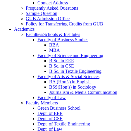
Contact Address
Frequently Asked Questions
Sample Question
GUB Admission Office
Policy for Transferring Credits from GUB
Academics
Faculties/Schools & Institutes
Faculty of Business Studies
BBA
MBA
Faculty of Science and Engineering
B.Sc. in EEE
B.Sc. in CSE
B.Sc. in Textile Engineering
Faculty of Arts & Social Sciences
BA (Hon’s) in English
BSS(Hon’s) in Sociology
Journalism & Media Communication
Faculty of Law
Faculty Members
Green Business School
Dept. of EEE
Dept. of CSE
Dept. of Textile Engineering
Dept. of Law