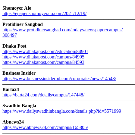
———————————————————————————
Shomoyer Alo
https://epaper.shomoyeralo.
com/2021/12/19/
———————————————————————————
Protidiner Sangbad
https://www.protidinersangbad.
com/todays-newspaper/campus/
308497
———————————————————————————
Dhaka Post
https://www.dhakapost.com/
education/84901
https://www.dhakapost.com/
campus/84905
https://www.dhakapost.com/
campus/84593
———————————————————————————
Business Insider
https://www.businessinsiderbd.
com/corporates/news/14548/
———————————————————————————
Barta24
https://barta24.com/details/
campus/147448/
———————————————————————————
Swadhin Bangla
https://www.
dailyswadhinbangla.com/
details.php?id=5571999
———————————————————————————
Abnews24
https://www.abnews24.com/
campus/165805/
———————————————————————————