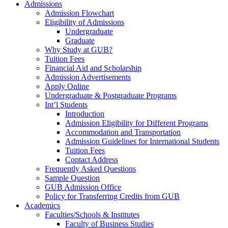
Admissions
Admission Flowchart
Eligibility of Admissions
Undergraduate
Graduate
Why Study at GUB?
Tuition Fees
Financial Aid and Scholarship
Admission Advertisements
Apply Online
Undergraduate & Postgraduate Programs
Int’l Students
Introduction
Admission Eligibility for Different Programs
Accommodation and Transportation
Admission Guidelines for International Students
Tuition Fees
Contact Address
Frequently Asked Questions
Sample Question
GUB Admission Office
Policy for Transferring Credits from GUB
Academics
Faculties/Schools & Institutes
Faculty of Business Studies