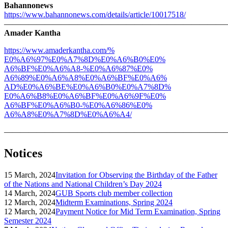
Bahannonews
https://www.bahannonews.com/
details/article/10017518/
———————————————————————————
Amader Kantha
https://www.amaderkantha.com/%
E0%A6%97%E0%A7%8D%E0%A6%B0%E0%
A6%BF%E0%A6%A8-%E0%A6%87%E0%
A6%89%E0%A6%A8%E0%A6%BF%E0%A6%
AD%E0%A6%BE%E0%A6%B0%E0%A7%8D%
E0%A6%B8%E0%A6%BF%E0%A6%9F%E0%
A6%BF%E0%A6%B0-%E0%A6%86%E0%
A6%A8%E0%A7%8D%E0%A6%A4/
———————————————————————————
Notices
15 March, 2024
Invitation for Observing the Birthday of the Father
of the Nations and National Children’s Day 2024
14 March, 2024
GUB Sports club member collection
12 March, 2024
Midterm Examinations, Spring 2024
12 March, 2024
Payment Notice for Mid Term Examination, Spring
Semester 2024