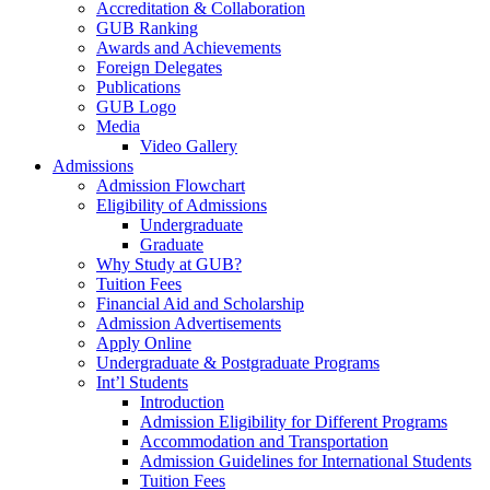
Accreditation & Collaboration
GUB Ranking
Awards and Achievements
Foreign Delegates
Publications
GUB Logo
Media
Video Gallery
Admissions
Admission Flowchart
Eligibility of Admissions
Undergraduate
Graduate
Why Study at GUB?
Tuition Fees
Financial Aid and Scholarship
Admission Advertisements
Apply Online
Undergraduate & Postgraduate Programs
Int’l Students
Introduction
Admission Eligibility for Different Programs
Accommodation and Transportation
Admission Guidelines for International Students
Tuition Fees