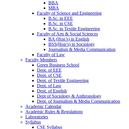
BBA
MBA
Faculty of Science and Engineering
B.Sc. in EEE
B.Sc. in CSE
B.Sc. in Textile Engineering
Faculty of Arts & Social Sciences
BA (Hon’s) in English
BSS(Hon’s) in Sociology
Journalism & Media Communication
Faculty of Law
Faculty Members
Green Business School
Dept. of EEE
Dept. of CSE
Dept. of Textile Engineering
Dept. of Law
Dept. of English
Dept of Sociology & Anthropology
Dept. of Journalism & Media Communication
Academic Calendar
Academic Rules & Regulations
Laboratories
Syllabus
CSE Syllabus