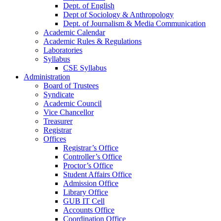
Dept. of English
Dept of Sociology & Anthropology
Dept. of Journalism & Media Communication
Academic Calendar
Academic Rules & Regulations
Laboratories
Syllabus
CSE Syllabus
Administration
Board of Trustees
Syndicate
Academic Council
Vice Chancellor
Treasurer
Registrar
Offices
Registrar’s Office
Controller’s Office
Proctor’s Office
Student Affairs Office
Admission Office
Library Office
GUB IT Cell
Accounts Office
Coordination Office